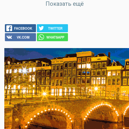
Показать ещё
FACEBOOK
TWITTER
VK.COM
WHATSAPP