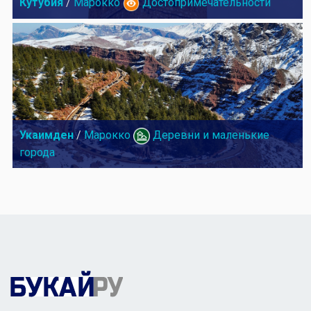
Кутубия
/
Марокко
Достопримечательности
Укаимден
/
Марокко
Деревни и маленькие
города