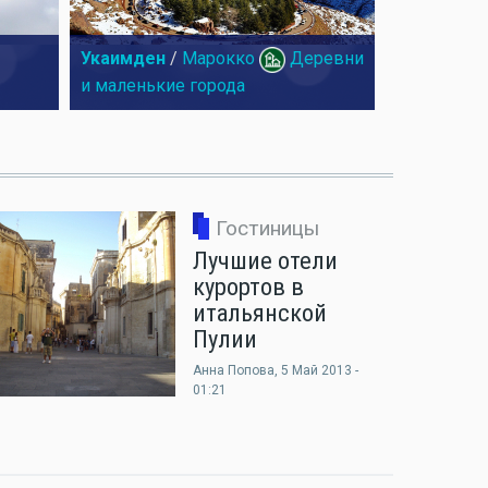
Укаимден
/
Марокко
Деревни
и маленькие города
Гостиницы
Лучшие отели
курортов в
итальянской
Пулии
Анна Попова
, 5 Май 2013 -
01:21