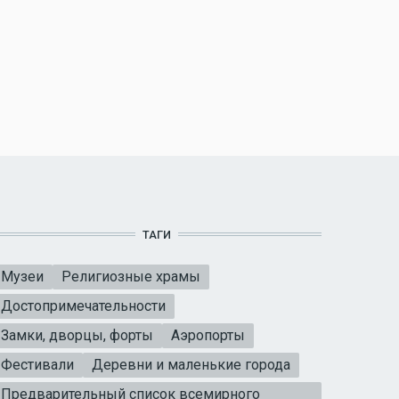
ТАГИ
Музеи
Религиозные храмы
Достопримечательности
Замки, дворцы, форты
Аэропорты
Фестивали
Деревни и маленькие города
Предварительный список всемирного