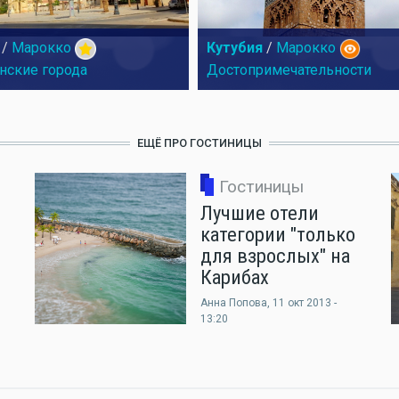
/
Марокко
Кутубия
/
Марокко
нские города
Достопримечательности
ЕЩЁ ПРО ГОСТИНИЦЫ
Гостиницы
Лучшие отели
категории "только
для взрослых" на
Карибах
Анна Попова
, 11 окт 2013 -
13:20