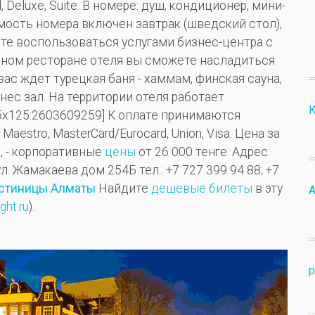
, Deluxe, Suite. В номере: душ, кондиционер, мини-
имость номера включен завтрак (шведский стол),
ете воспользоваться услугами бизнес-центра с
ном ресторане отеля вы сможете насладиться
ас ждeт турецкая баня - хаммам, финская сауна,
нес зал. На территории отеля работает
К
5x125:2603609259] К оплате принимаются
, Maestro, MasterCard/Eurocard, Union, Visa. Цена за
е, - корпоративные
цены
от 26 000 тенге. Адрес:
 ул. Жамакаева дом 254Б тел.: +7 727 399 94 88; +7
остиницы
Алматы
Найдите
дешевые
билеты
в эту
ght.ru
).
р