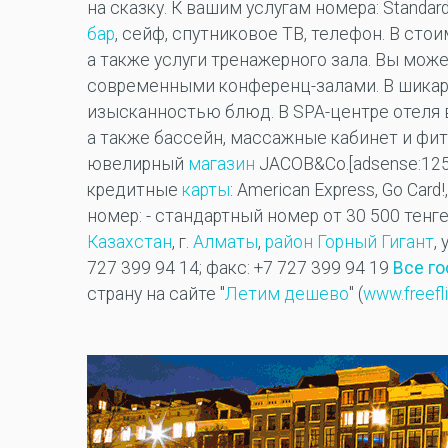
на сказку. К вашим услугам номера: Standard
бар
, сейф, спутниковое ТВ, телефон. В сто
а также услуги тренажерного зала. Вы мож
современными конференц-залами. В шикар
изысканностью блюд. В SPA-центре отеля в
а также бассейн, массажные кабинет и фит
ювелирный
магазин
JACOB&Co.[adsense:12
кредитные
карты
: American Express, Go Card!
номер: - стандартный номер от 30 500 тенг
Казахстан
, г.
Алматы
,
район Горный Гигант
,
727 399 94 14; факс: +7 727 399 94 19
Все г
страну на сайте "
Летим дешево
" (
www.freefli