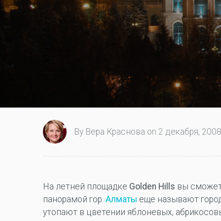
By Вера Краснова on 2 декабря, 2008 
На летней площадке
Golden Hills
вы сможет
панорамой гор.
Алматы
еще называют город
утопают в цветении яблоневых, абрикосов