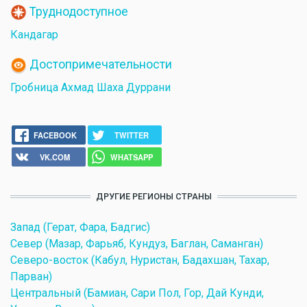
Труднодоступное
Кандагар
Достопримечательности
Гробница Ахмад Шаха Дуррани
FACEBOOK
TWITTER
VK.COM
WHATSAPP
ДРУГИЕ РЕГИОНЫ СТРАНЫ
Запад (Герат, Фара, Бадгис)
Север (Мазар, Фарьяб, Кундуз, Баглан, Саманган)
Северо-восток (Кабул, Нуристан, Бадахшан, Тахар,
Парван)
Центральный (Бамиан, Сари Пол, Гор, Дай Кунди,