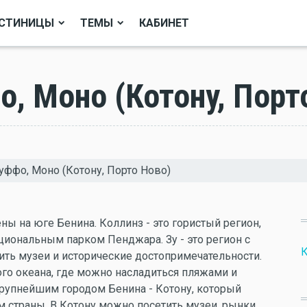
СТИНИЦЫ
ТЕМЫ
КАБИНЕТ
о, Моно (Котону, Порт
Куффо, Моно (Котону, Порто Ново)
ы на юге Бенина. Коллинз - это гористый регион,
иональным парком Пенджара. Зу - это регион с
К
тить музеи и исторические достопримечательности.
ого океана, где можно насладиться пляжами и
крупнейшим городом Бенина - Котону, который
 страны. В Котону можно посетить музеи, рынки,