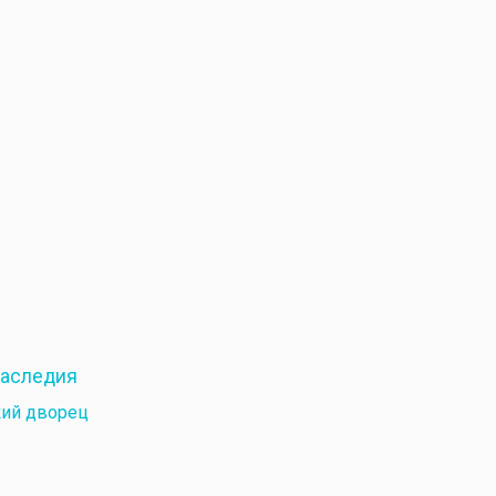
наследия
кий дворец