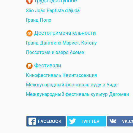
Труднодоступное
São João Baptista d'Ajudá
Гранд Попо
Достопримечательности
Гранд Дантокпа Маркет, Котону
Поссотоме и озеро Ахеме
Фестивали
Кинофестиваль Квинтэссенция
Международный фестиваль вуду в Уиде
Международный фестиваль культур Дагомеи
FACEBOOK
TWITTER
VK.