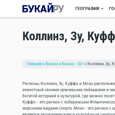
ГЕОГРАФИЯ
ГО
Коллинз, Зу, Куфф
Вы здесь
Главная
»
Бенин
»
Бенин - Юг
» Коллинз, Зу, 
Регионы Коллинз, Зу, Куффо и Моно расположен
известный своими красивыми пейзажами и нац
богатой историей и культурой, где можно посе
Куффо - это регион с побережьем Атлантическ
морскими видами спорта. Моно - это регион с 
является экономическим и культурным центром