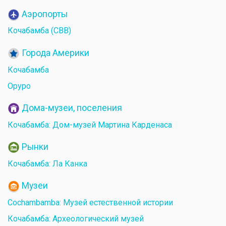
Аэропорты
Кочабамба (CBB)
Города Америки
Кочабамба
Оруро
Дома-музеи, поселения
Кочабамба: Дом-музей Мартина Карденаса
Рынки
Кочабамба: Ла Канка
Музеи
Cochambamba: Музей естественной истории
Кочабамба: Археологический музей