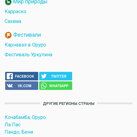
Мир природы
Карраско
Сахама
Фестивали
Карнавал в Оруро
Фестиваль Уркупина
FACEBOOK
TWITTER
VK.COM
WHATSAPP
ДРУГИЕ РЕГИОНЫ СТРАНЫ
Кочабамба, Оруро
Ла Пас
Пандо, Бени