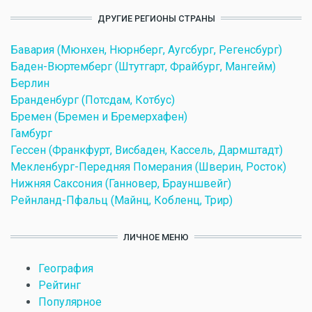
ДРУГИЕ РЕГИОНЫ СТРАНЫ
Бавария (Мюнхен, Нюрнберг, Аугсбург, Регенсбург)
Баден-Вюртемберг (Штутгарт, Фрайбург, Мангейм)
Берлин
Бранденбург (Потсдам, Котбус)
Бремен (Бремен и Бремерхафен)
Гамбург
Гессен (Франкфурт, Висбаден, Кассель, Дармштадт)
Мекленбург-Передняя Померания (Шверин, Росток)
Нижняя Саксония (Ганновер, Брауншвейг)
Рейнланд-Пфальц (Майнц, Кобленц, Трир)
ЛИЧНОЕ МЕНЮ
География
Рейтинг
Популярное