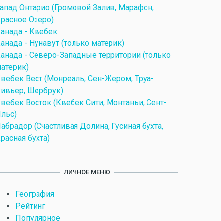
апад Онтарио (Громовой Залив, Марафон,
расное Озеро)
анада - Квебек
анада - Нунавут (только материк)
анада - Северо-Западные территории (только
атерик)
вебек Вест (Монреаль, Сен-Жером, Труа-
ивьер, Шербрук)
вебек Восток (Квебек Сити, Монтаньи, Сент-
льс)
абрадор (Счастливая Долина, Гусиная бухта,
расная бухта)
ЛИЧНОЕ МЕНЮ
География
Рейтинг
Популярное