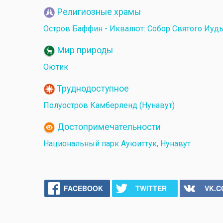
Религиозные храмы
Остров Баффин - Иквалют: Собор Святого Иуд
Мир природы
Оютик
Труднодоступное
Полуостров Камберленд (Нунавут)
Достопримечательности
Национальный парк Ауюиттук, Нунавут
FACEBOOK
TWITTER
VK.