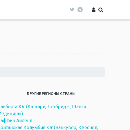
ДРУГИЕ РЕГИОНЫ СТРАНЫ
льберта Юг (Калгари, Летбридж, Шапка
Медицины)
Баффин Айленд
ританская Колумбия Юг (Ванкувер, Квеснел,