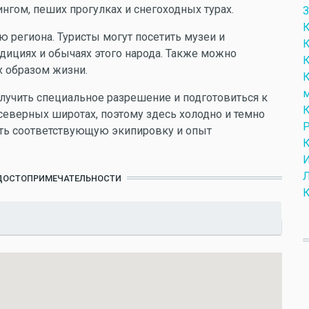
ингом, пеших прогулках и снегоходных турах.
З
К
ю региона. Туристы могут посетить музеи и
К
дициях и обычаях этого народа. Также можно
К
х образом жизни.
К
м
учить специальное разрешение и подготовиться к
К
северных широтах, поэтому здесь холодно и темно
Р
еть соответствующую экипировку и опыт
К
И
Л
ДОСТОПРИМЕЧАТЕЛЬНОСТИ
К