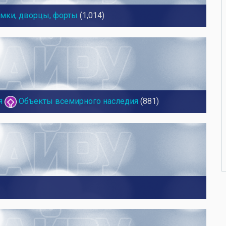
амки, дворцы, форты
(1,014)
я
Объекты всемирного наследия
(881)