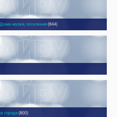
Дома-музеи, поселения
(844)
ые города
(800)