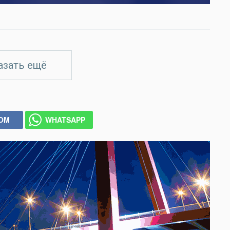
азать ещё
COM
WHATSAPP