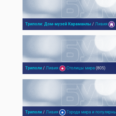
Триполи: Дом-музей Караманлы
/
Ливия
Триполи
/
Ливия
Столицы мира
(805)
Триполи
/
Ливия
Города мира и популярн