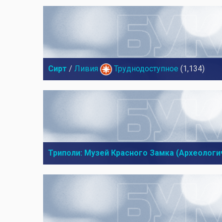
Сирт
/
Ливия
Труднодоступное
(1,134)
Триполи: Музей Красного Замка (Археологи