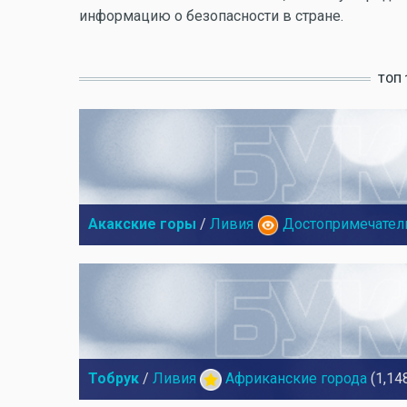
информацию о безопасности в стране.
ТОП 
Акакские горы
/
Ливия
Достопримечател
Тобрук
/
Ливия
Африканские города
(1,14