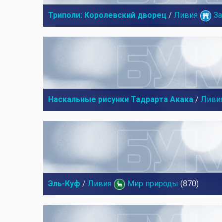
Триполи: Королевский дворец
/
Ливия
З
Наскальные рисунки Тадрарта Акака
/
Ливи
Эль-Куф
/
Ливия
Мир природы
(870)