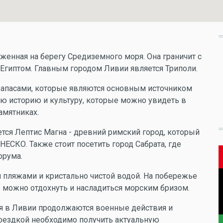
оженная на берегу Средиземного моря. Она граничит с
 Египтом. Главным городом Ливии является Триполи.
апасами, которые являются основным источником
ую историю и культуру, которые можно увидеть в
амятниках.
тся Лептис Магна - древний римский город, который
ЕСКО. Также стоит посетить город Сабрата, где
орума.
 пляжами и кристально чистой водой. На побережье
е можно отдохнуть и насладиться морским бризом.
емя в Ливии продолжаются военные действия и
поездкой необходимо получить актуальную