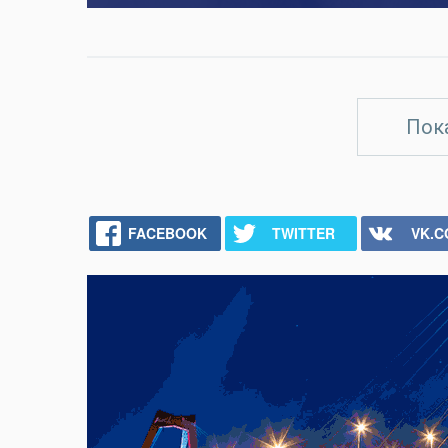
Пок
FACEBOOK
TWITTER
VK.