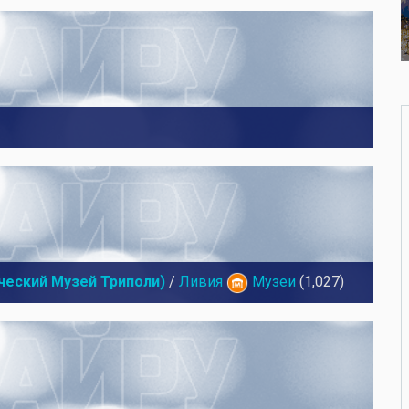
ческий Музей Триполи)
/
Ливия
Музеи
(1,027)