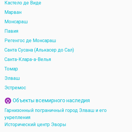
Кастело де Виде
Марван
Монсараш
Павия
Регенгос де Монсараш
Санта Сусана (Алькасер до Сал)
Санта-Клара-а-Велья
Томар
Элваш
Эстремос
Объекты всемирного наследия
Гарнизонный пограничный город Элваш и его
укрепления
Исторический центр Эворы