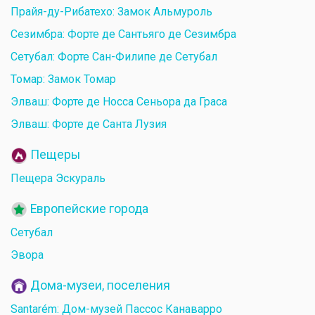
Прайя-ду-Рибатехо: Замок Альмуроль
Сезимбра: Форте де Сантьяго де Сезимбра
Сетубал: Форте Сан-Филипе де Сетубал
Томар: Замок Томар
Элваш: Форте де Носса Сеньора да Граса
Элваш: Форте де Санта Лузия
Пещеры
Пещера Эскураль
Европейские города
Сетубал
Эвора
Дома-музеи, поселения
Santarém: Дом-музей Пассос Канаварро