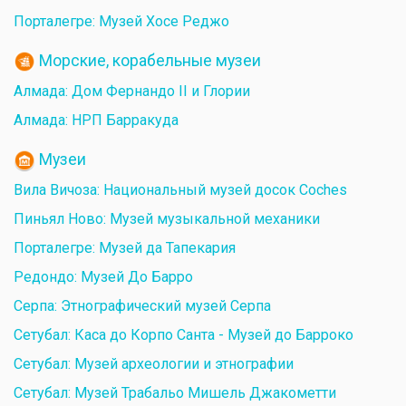
Порталегре: Музей Хосе Реджо
Морские, корабельные музеи
Алмада: Дом Фернандо II и Глории
Алмада: НРП Барракуда
Музеи
Вила Вичоза: Национальный музей досок Coches
Пиньял Ново: Музей музыкальной механики
Порталегре: Музей да Тапекария
Редондо: Музей До Барро
Серпа: Этнографический музей Серпа
Сетубал: Каса до Корпо Санта - Музей до Барроко
Сетубал: Музей археологии и этнографии
Сетубал: Музей Трабальо Мишель Джакометти