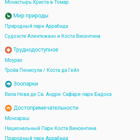
Монастырь Христа в Томар
Мир природы
Природный парк Аррабида
Судоэсте Алентежано и Коста Висентина
Труднодоступное
Моурао
Тройа Пенисула / Коста да Гейл
Зоопарки
Вила Нова де Св. Андре: Сафари-парк Бадока
Достопримечательности
Монсараш
Национальный Парк Коста Винсентина
Природный парк Аррабида