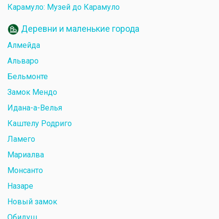
Карамуло: Музей до Карамуло
Деревни и маленькие города
Алмейда
Альваро
Бельмонте
Замок Мендо
Идана-а-Велья
Каштелу Родриго
Ламего
Мариалва
Монсанто
Назаре
Новый замок
Обидуш