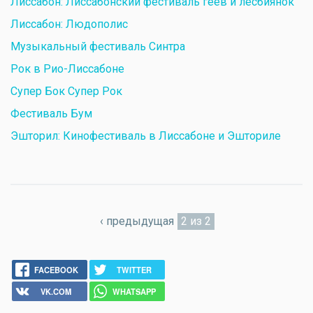
Лиссабон: Лиссабонский фестиваль геев и лесбиянок
Лиссабон: Людополис
Музыкальный фестиваль Синтра
Рок в Рио-Лиссабоне
Супер Бок Супер Рок
Фестиваль Бум
Эшторил: Кинофестиваль в Лиссабоне и Эшториле
‹ предыдущая
2 из 2
FACEBOOK
TWITTER
VK.COM
WHATSAPP