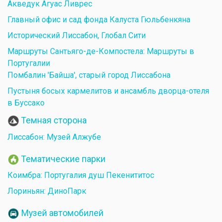
Акведук Агуас Ливрес
Главный офис и сад фонда Калуста Гюльбенкяна
Исторический Лиссабон, Глобал Сити
Маршруты Сантьяго-де-Компостела: Маршруты в
Португалии
Помбалин 'Байша', старый город Лиссабона
Пустыня босых кармелитов и ансамбль дворца-отеля
в Буссако
Темная сторона
Лиссабон: Музей Алжубе
Тематические парки
Коимбра: Португалия душ Пекенититос
Лориньян: ДиноПарк
Музей автомобилей