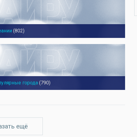
еании
(802)
пулярные города
(790)
азать ещё