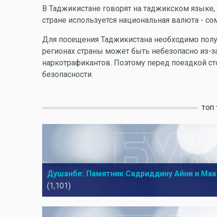
В Таджикистане говорят на таджикском языке, 
стране используется национальная валюта - со
Для посещения Таджикистана необходимо получи
регионах страны может быть небезопасно из-за
наркотрафикантов. Поэтому перед поездкой ст
безопасности.
ТОП 
Душанбе: Памятник Садриддину Айни и Мак
(1,101)