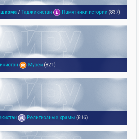
ашизма
/
Таджикистан
Памятники истории
(837)
икистан
Музеи
(821)
икистан
Религиозные храмы
(816)