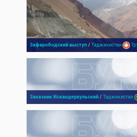
Зафарободский выступ
/
Таджикистан
Тр
Заказник Искандеркульский
/
Таджикистан