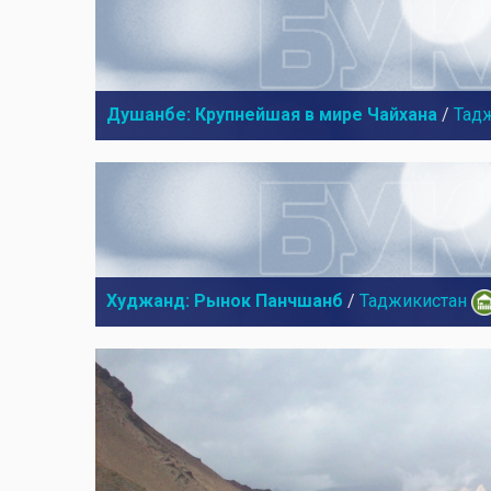
Душанбе: Крупнейшая в мире Чайхана
/
Тад
Худжанд: Рынок Панчшанб
/
Таджикистан