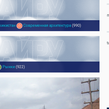
п
жикистан
Современная архитектура
(990)
t
Рынки
(922)