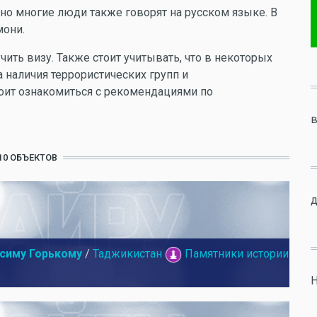
но многие люди также говорят на русском языке. В
мони.
ть визу. Также стоит учитывать, что в некоторых
 наличия террористических групп и
оит ознакомиться с рекомендациями по
в
10 ОБЪЕКТОВ
д
симу Горькому
/
Таджикистан
Памятники истории
Н