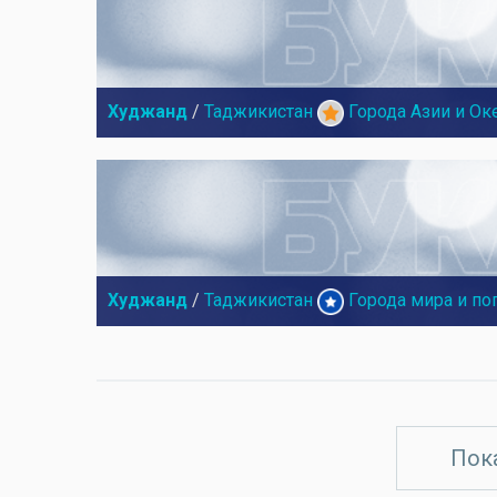
Худжанд
/
Таджикистан
Города Азии и Ок
Худжанд
/
Таджикистан
Города мира и по
Пок