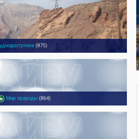
уднодоступное
(875)
Мир природы
(864)