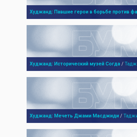
Худжанд: Павшие герои в борьбе против ф
Худжанд: Исторический музей Согда
/
Тадж
Худжанд: Мечеть Джами Масджиди
/
Тадж