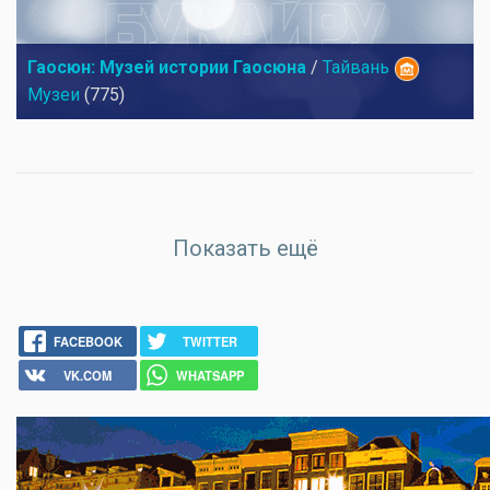
Гаосюн: Музей истории Гаосюна
/
Тайвань
Музеи
(775)
Показать ещё
FACEBOOK
TWITTER
VK.COM
WHATSAPP