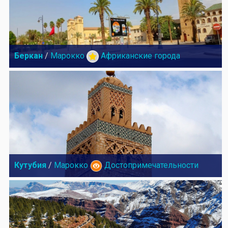
Беркан
/
Марокко
Африканские города
Кутубия
/
Марокко
Достопримечательности