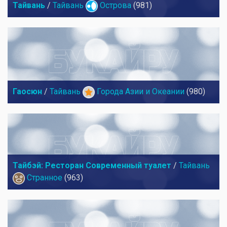
Тайвань
/
Тайвань
Острова
(981)
Гаосюн
/
Тайвань
Города Азии и Океании
(980)
Тайбэй: Ресторан Современный туалет
/
Тайвань
Странное
(963)