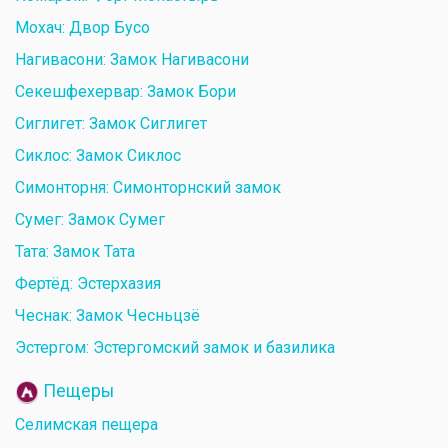
Мохач: Двор Бусо
Нагивасони: Замок Нагивасони
Секешфехервар: Замок Бори
Сиглигет: Замок Сиглигет
Сиклос: Замок Сиклос
Симонторня: Симонторнский замок
Сумег: Замок Сумег
Тата: Замок Тата
Фертёд: Эстерхазия
Чеснак: Замок Чесньцзё
Эстергом: Эстергомский замок и базилика
Пещеры
Селимская пещера