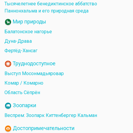
Тысячелетнее бенедиктинское аббатство
Паннонхальма и его природная среда
Мир природы
Балатонское нагорье
Дуна-Драва
Фертёд-Хансаг
Труднодоступное
Выступ Мосонмадьяровар
Комар / Комарно
Область Сёпрён
Зоопарки
Веспрем: Зоопарк Киттенбергер Кальман
Достопримечательности