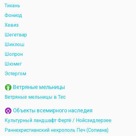
Тихань
Фониод
Хевиз
Шегетвар
Шиклош
Шопрон
Шюмег
Эстергом
Ветряные мельницы
Ветряные мельницы в Тес
Объекты всемирного наследия
Культурный ландшафт Фертё / Нойсзидлерзее
Раннехристианский некрополь Печ (Сопиана)