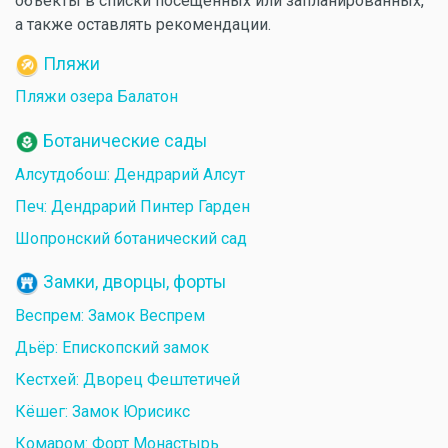
объекты в списки посещенных или запланированных,
а также оставлять рекомендации.
Пляжи
Пляжи озера Балатон
Ботанические сады
Алсутдобош: Дендрарий Алсут
Печ: Дендрарий Пинтер Гарден
Шопронский ботанический сад
Замки, дворцы, форты
Веспрем: Замок Веспрем
Дьёр: Епископский замок
Кестхей: Дворец Фештетичей
Кёшег: Замок Юрисикс
Комаром: Форт Монастырь