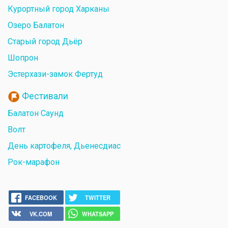
Курортный город Харканы
Озеро Балатон
Старый город Дьёр
Шопрон
Эстерхази-замок Фертуд
Фестивали
Балатон Саунд
Волт
День картофеля, Дьенесдиас
Рок-марафон
FACEBOOK
TWITTER
VK.COM
WHATSAPP