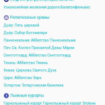
Узкоколейная железная дорога Балатонфеньвес
Религиозные храмы
Дьёр: Пять церквей
Дьёр: Собор Богоматери
Паннонхальма: Аббатство Паннонхальма
Печ: Св. Костел Пресвятой Девы Марии
Сентготтхард: Аббатство Сентготтхард
Тихань: Аббатство Тихань
Хевиз: Церковь Святого Духа
Цирк: Аббатство Зирк
Эстергом: Эстергомская базилика
Лыжные курорты
Горнолыжный курорт Горнолыжный курорт Эплени