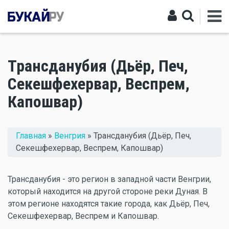
Трансданубия (Дьёр, Печ,
Секешфехервар, Веспрем,
Капошвар)
Вы здесь
Главная
»
Венгрия
» Трансданубия (Дьёр, Печ,
Секешфехервар, Веспрем, Капошвар)
Трансданубия - это регион в западной части Венгрии,
который находится на другой стороне реки Дуная. В
этом регионе находятся такие города, как Дьёр, Печ,
Секешфехервар, Веспрем и Капошвар.