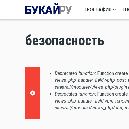
ГЕОГРАФИЯ
ГО
безопасность
Сообщение об ошиб
Deprecated function
: Function creat
views_php_handler_field->php_post_
sites/all/modules/views_php/plugins
Deprecated function
: Function creat
views_php_handler_field->pre_render(
sites/all/modules/views_php/plugins