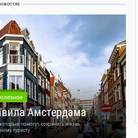
 НОВОСТЯХ
олезное
вила ​​Амстердама
которые помогут сохранить жизнь
ному туристу