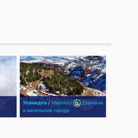
Укаимден
/
Марокко
Деревни
и маленькие города