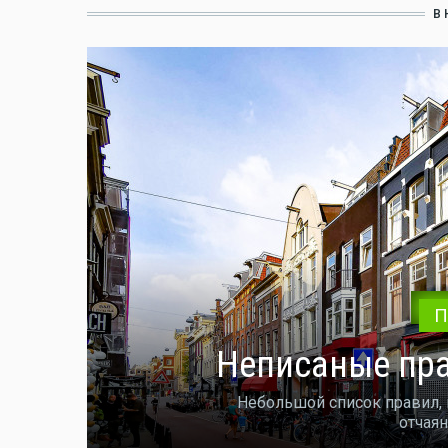
В
П
Неписаные пра
Небольшой список правил, 
отчаян