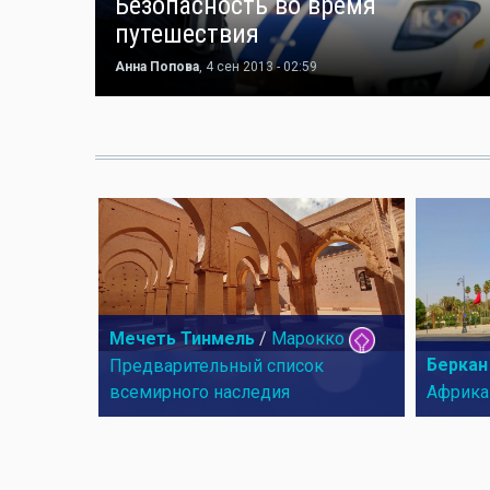
Безопасность во время
путешествия
Анна Попова
, 4 сен 2013 - 02:59
Мечеть Тинмель
/
Марокко
Беркан
Предварительный список
всемирного наследия
Африка