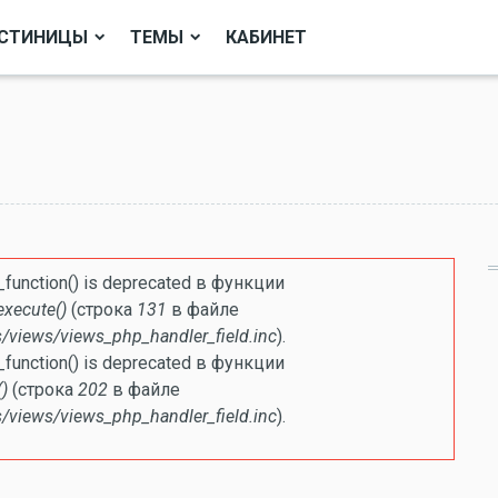
СТИНИЦЫ
ТЕМЫ
КАБИНЕТ
ке
e_function() is deprecated в функции
execute()
(строка
131
в файле
/views/views_php_handler_field.inc
).
e_function() is deprecated в функции
)
(строка
202
в файле
/views/views_php_handler_field.inc
).