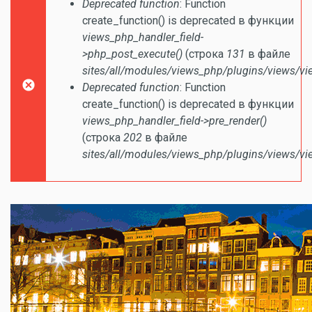
Сообщение об ошибке
Deprecated function
: Function
create_function() is deprecated в функции
views_php_handler_field-
>php_post_execute()
(строка
131
в файле
sites/all/modules/views_php/plugins/views/vi
Deprecated function
: Function
create_function() is deprecated в функции
views_php_handler_field->pre_render()
(строка
202
в файле
sites/all/modules/views_php/plugins/views/vi