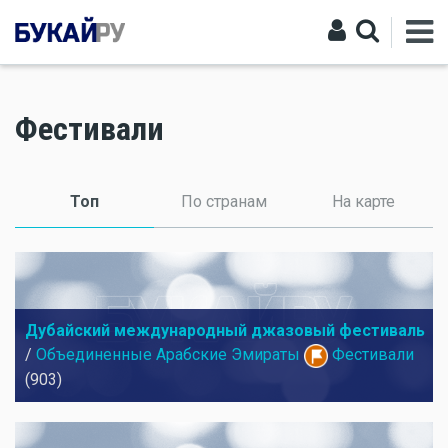
Фестивали
Топ
(активная вкладка)
По странам
На карте
Дубайский международный джазовый фестиваль
/
Объединенные Арабские Эмираты
Фестивали
(903)