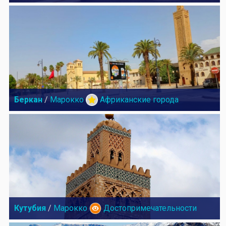
Беркан
/
Марокко
Африканские города
Кутубия
/
Марокко
Достопримечательности