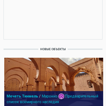
НОВЫЕ ОБЪЕКТЫ
Мечеть Тинмель
/
Марокко
Предварительный
список всемирного наследия