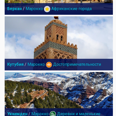
Беркан
/
Марокко
Африканские города
Кутубия
/
Марокко
Достопримечательности
Укаимден
/
Марокко
Деревни и маленькие