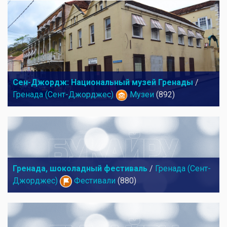
Сен-Джордж: Национальный музей Гренады
/
Гренада (Сент-Джорджес)
Музеи
(892)
Гренада, шоколадный фестиваль
/
Гренада (Сент-
Джорджес)
Фестивали
(880)