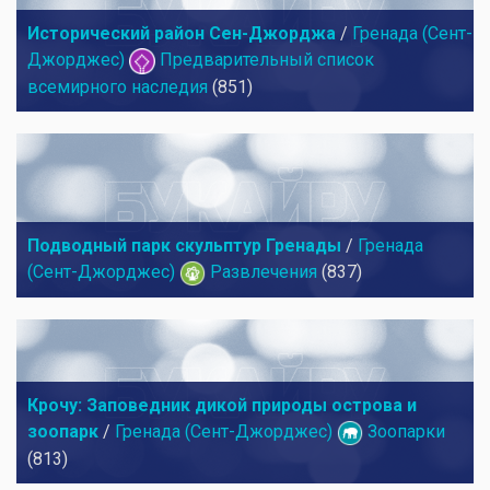
Исторический район Сен-Джорджа
/
Гренада (Сент-
Джорджес)
Предварительный список
всемирного наследия
(851)
Подводный парк скульптур Гренады
/
Гренада
(Сент-Джорджес)
Развлечения
(837)
Крочу: Заповедник дикой природы острова и
зоопарк
/
Гренада (Сент-Джорджес)
Зоопарки
(813)