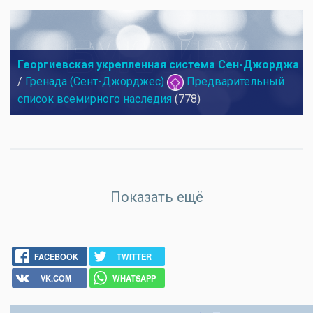
Георгиевская укрепленная система Сен-Джорджа
/
Гренада (Сент-Джорджес)
Предварительный
список всемирного наследия
(778)
Показать ещё
FACEBOOK
TWITTER
VK.COM
WHATSAPP