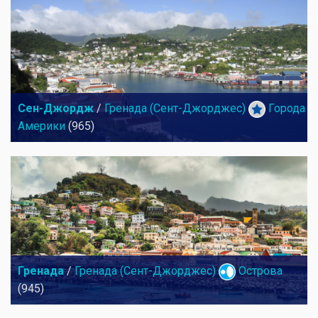
Сен-Джордж
/
Гренада (Сент-Джорджес)
Города
Америки
(965)
Гренада
/
Гренада (Сент-Джорджес)
Острова
(945)