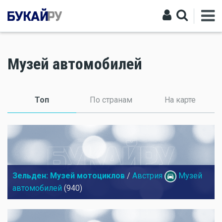
Музей автомобилей
Топ
(активная вкладка)
По странам
На карте
Зельден: Музей мотоциклов
/
Австрия
Музей
автомобилей
(940)