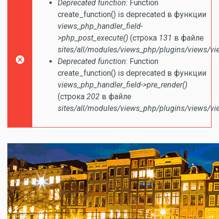
Сообщение об ошибке
Deprecated function
: Function
create_function() is deprecated в функции
views_php_handler_field-
>php_post_execute()
(строка
131
в файле
sites/all/modules/views_php/plugins/views/vi
Deprecated function
: Function
create_function() is deprecated в функции
views_php_handler_field->pre_render()
(строка
202
в файле
sites/all/modules/views_php/plugins/views/vi