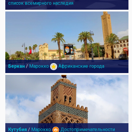
список всемирного наследия
Беркан
/
Марокко
Африканские города
Кутубия
/
Марокко
Достопримечательности