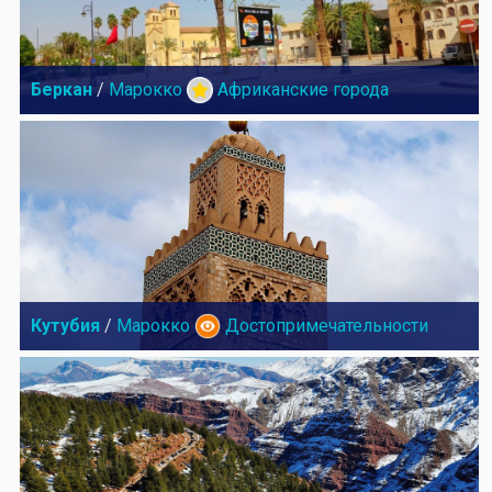
Беркан
/
Марокко
Африканские города
Кутубия
/
Марокко
Достопримечательности