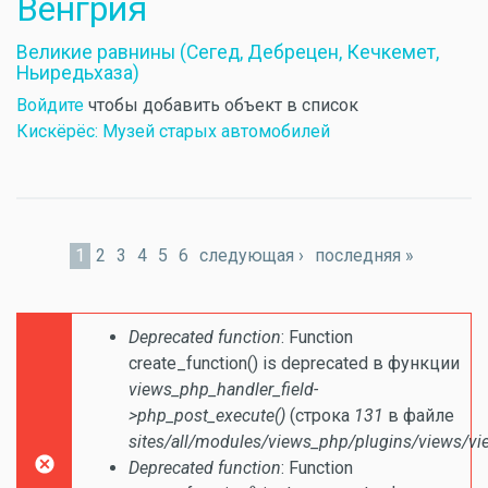
Венгрия
Великие равнины (Сегед, Дебрецен, Кечкемет,
Ньиредьхаза)
Войдите
чтобы добавить объект в список
Кискёрёс: Музей старых автомобилей
Страницы
1
2
3
4
5
6
следующая ›
последняя »
Сообщение об ошибке
Deprecated function
: Function
create_function() is deprecated в функции
views_php_handler_field-
>php_post_execute()
(строка
131
в файле
sites/all/modules/views_php/plugins/views/vi
Deprecated function
: Function