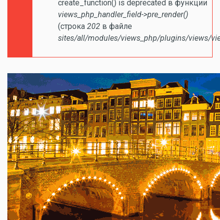
create_function() is deprecated в функции
views_php_handler_field->pre_render()
(строка
202
в файле
sites/all/modules/views_php/plugins/views/vi