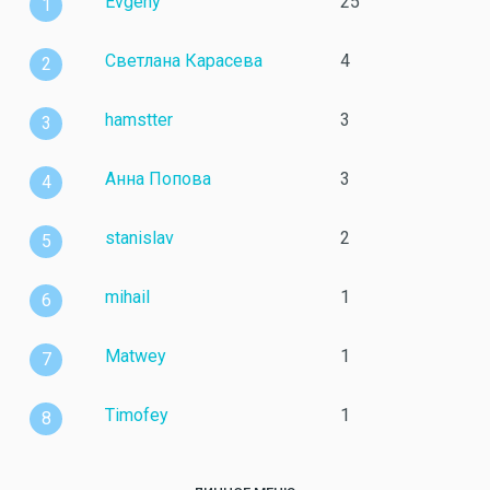
Evgeny
25
1
Светлана Карасева
4
2
hamstter
3
3
Анна Попова
3
4
stanislav
2
5
mihail
1
6
Matwey
1
7
Timofey
1
8