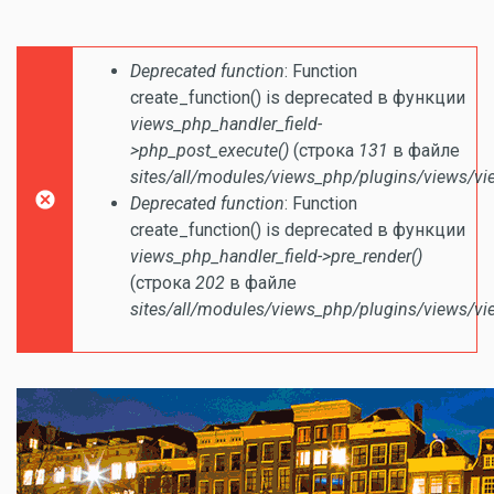
Сообщение об ошибке
Deprecated function
: Function
create_function() is deprecated в функции
views_php_handler_field-
>php_post_execute()
(строка
131
в файле
sites/all/modules/views_php/plugins/views/vi
Deprecated function
: Function
create_function() is deprecated в функции
views_php_handler_field->pre_render()
(строка
202
в файле
sites/all/modules/views_php/plugins/views/vi