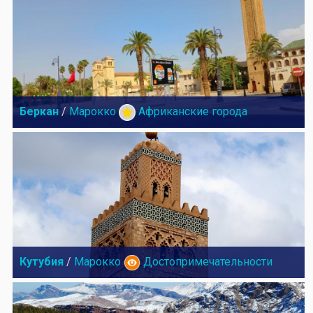
Беркан
/
Марокко
Африканские города
Кутубия
/
Марокко
Достопримечательности