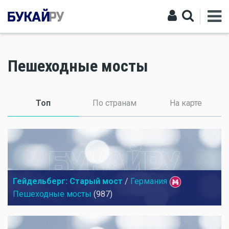
Пешеходные мосты
Топ
(активная вкладка)
По странам
На карте
Гейдельберг: Старый мост
/
Германия
Пешеходные мосты
(987)