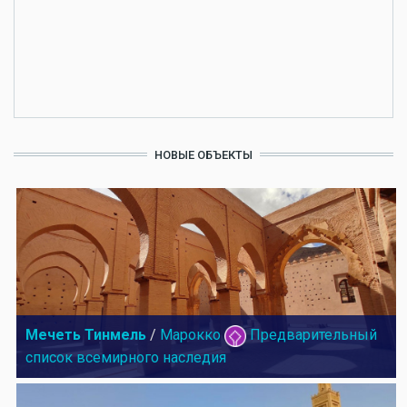
НОВЫЕ ОБЪЕКТЫ
Мечеть Тинмель
/
Марокко
Предварительный
список всемирного наследия