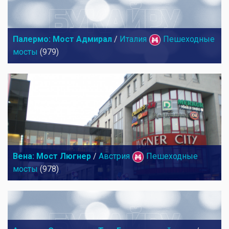
Палермо: Мост Адмирал
/
Италия
Пешеходные
мосты
(979)
Вена: Мост Люгнер
/
Австрия
Пешеходные
мосты
(978)