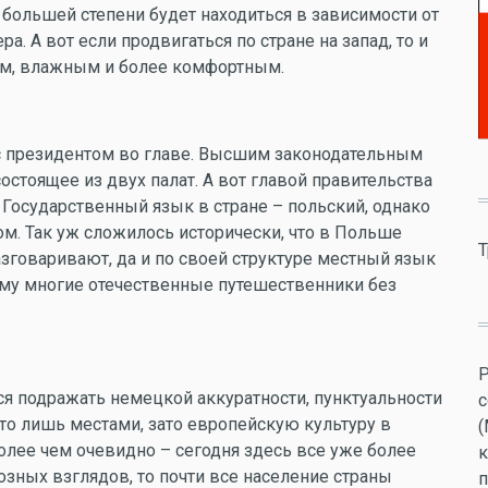
в большей степени будет находиться в зависимости от
. А вот если продвигаться по стране на запад, то и
лым, влажным и более комфортным.
с президентом во главе. Высшим законодательным
остоящее из двух палат. А вот главой правительства
. Государственный язык в стране – польский, однако
м. Так уж сложилось исторически, что в Польше
Т
азговаривают, да и по своей структуре местный язык
чему многие отечественные путешественники без
Р
я подражать немецкой аккуратности, пунктуальности
с
 это лишь местами, зато европейскую культуру в
(
олее чем очевидно – сегодня здесь все уже более
к
озных взглядов, то почти все население страны
п