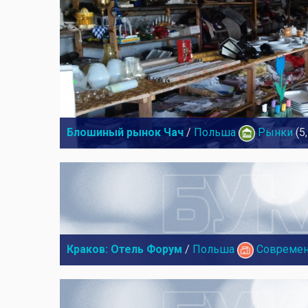
Блошиный рынок Чач
/
Польша
Рынки
(5
Краков: Отель Форум
/
Польша
Современ