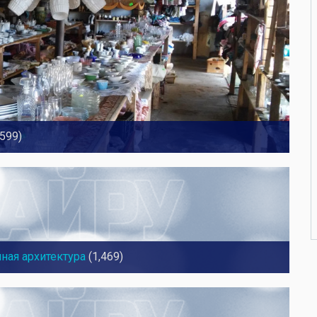
,599)
ная архитектура
(1,469)