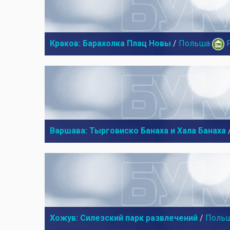
Краков: Барахолка Плац Новы
/
Польша
Варшава: Тырговиско Банаха и Хала Банаха
Хожув: Силезский парк развлечений
/
Поль