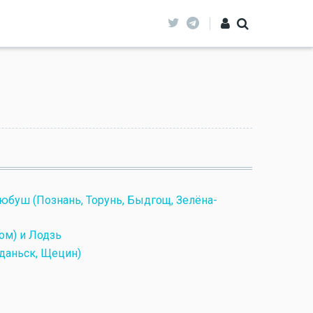
юбуш (Познань, Торунь, Быдгощ, Зелёна-
ом) и Лодзь
даньск, Щецин)