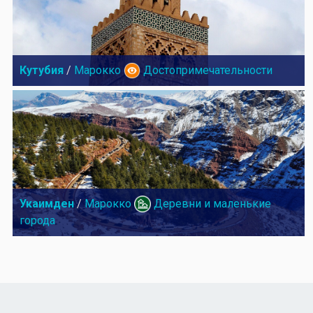
Кутубия
/
Марокко
Достопримечательности
Укаимден
/
Марокко
Деревни и маленькие
города