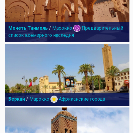
Мечеть Тинмель
/
Марокко
Предварительный
список всемирного наследия
Беркан
/
Марокко
Африканские города