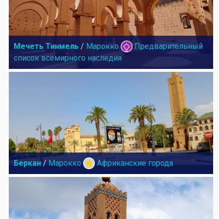
Мечеть Тинмель
/
Марокко
Предварительный
список всемирного наследия
Беркан
/
Марокко
Африканские города