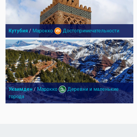
Кутубия
/
Марокко
Достопримечательности
Укаимден
/
Марокко
Деревни и маленькие
города