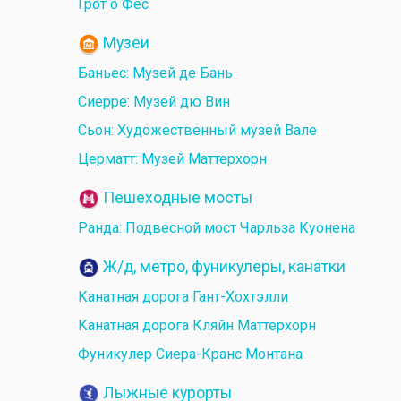
Грот о Фес
Музеи
Баньес: Музей де Бань
Сиерре: Музей дю Вин
Сьон: Художественный музей Вале
Церматт: Музей Маттерхорн
Пешеходные мосты
Ранда: Подвесной мост Чарльза Куонена
Ж/д, метро, фуникулеры, канатки
Канатная дорога Гант-Хохтэлли
Канатная дорога Кляйн Маттерхорн
Фуникулер Сиера-Кранс Монтана
Лыжные курорты