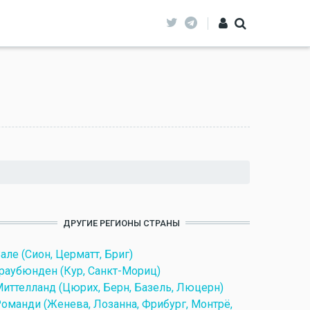
ДРУГИЕ РЕГИОНЫ СТРАНЫ
але (Сион, Церматт, Бриг)
раубюнден (Кур, Санкт-Мориц)
иттелланд (Цюрих, Берн, Базель, Люцерн)
оманди (Женева, Лозанна, Фрибург, Монтрё,