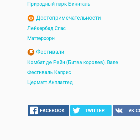
Природный парк Биннталь
Достопримечательности
Лейкербад Спас
Маттерхорн
Фестивали
Комбат де Рейн (Битва королев), Вале
Фестиваль Каприс
Церматт Анплаггед
FACEBOOK
TWITTER
VK.