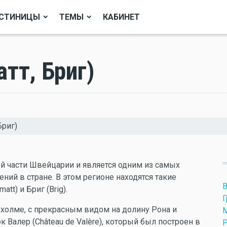
СТИНИЦЫ
ТЕМЫ
КАБИНЕТ
тт, Бриг)
Бриг)
ой части Швейцарии и является одним из самых
ний в стране. В этом регионе находятся такие
В
att) и Бриг (Brig).
Г
 холме, с прекрасным видом на долину Рона и
М
Валер (Château de Valère), который был построен в
Р