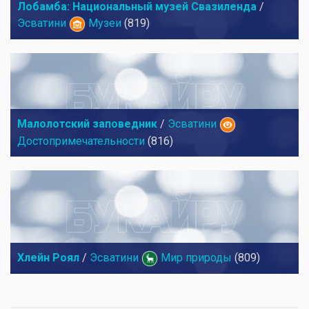
Лобамба: Национальный музей Свазиленда
/
Эсватини
Музеи
(819)
Малолотский заповедник
/
Эсватини
Достопримечательности
(816)
Хлейн Роял
/
Эсватини
Мир природы
(809)