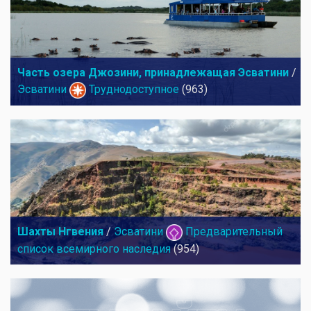
Часть озера Джозини, принадлежащая Эсватини
/
Эсватини
Труднодоступное
(963)
Шахты Нгвения
/
Эсватини
Предварительный
список всемирного наследия
(954)