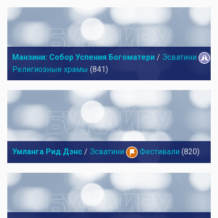
Манзини: Собор Успения Богоматери
/
Эсватини
Религиозные храмы
(841)
Умланга Рид Дэнс
/
Эсватини
Фестивали
(820)