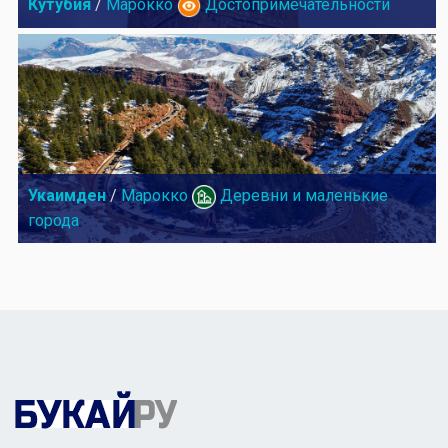
Кутубия
/
Марокко
Достопримечательности
Укаимден
/
Марокко
Деревни и маленькие
города