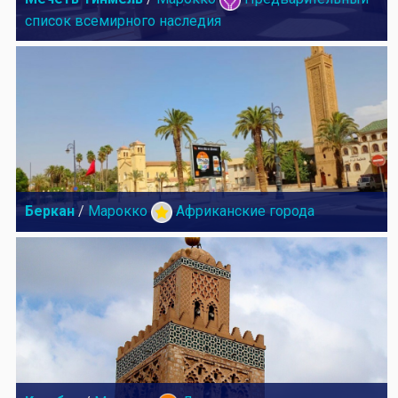
список всемирного наследия
Беркан
/
Марокко
Африканские города