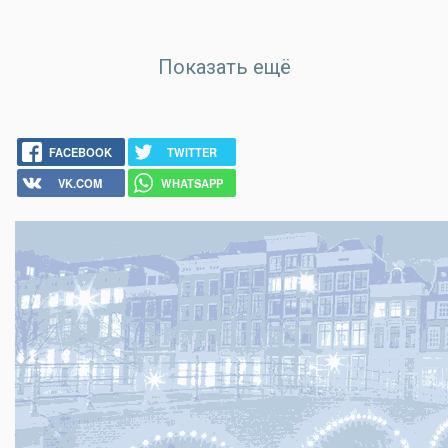
Показать ещё
FACEBOOK
TWITTER
VK.COM
WHATSAPP