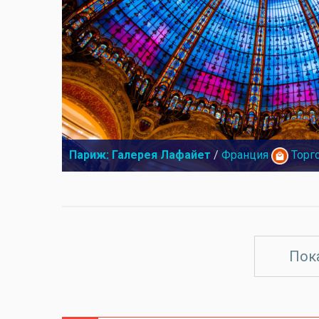
Париж: Галерея Лафайет
/
Франция
Торг
Пок