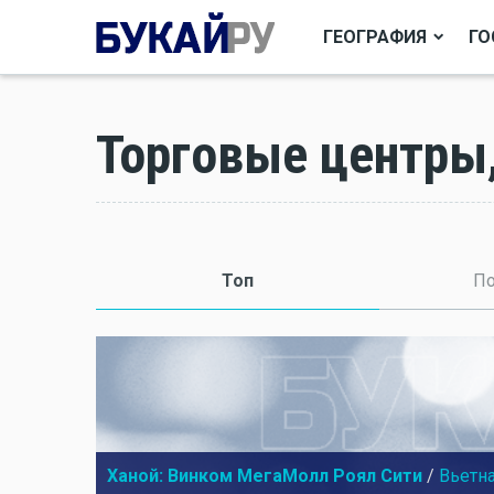
ГЕОГРАФИЯ
ГО
Торговые центры
Топ
(активная вкладка)
По
Ханой: Винком МегаМолл Роял Сити
/
Вьетн