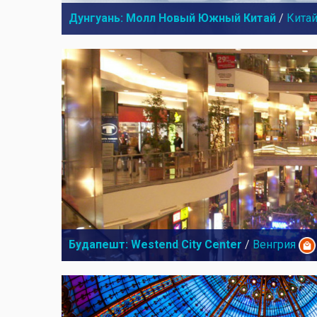
Дунгуань: Молл Новый Южный Китай
/
Кита
Будапешт: Westend City Center
/
Венгрия