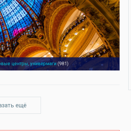
овые центры, универмаги
(981)
азать ещё