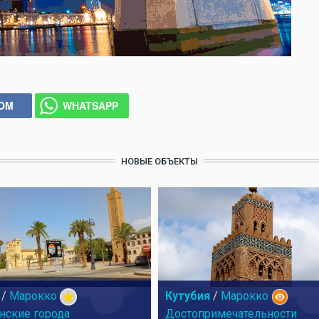
COM
WHATSAPP
НОВЫЕ ОБЪЕКТЫ
/
Марокко
Кутубия
/
Марокко
нские города
Достопримечательности