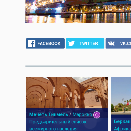
FACEBOOK
TWITTER
VK.
Мечеть Тинмель
/
Марокко
Беркан
Предварительный список
всемирного наследия
Африка