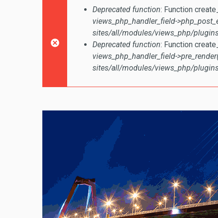
Сообщение об ошиб
Deprecated function
: Function creat
views_php_handler_field->php_post_
sites/all/modules/views_php/plugins
Deprecated function
: Function creat
views_php_handler_field->pre_render(
sites/all/modules/views_php/plugins