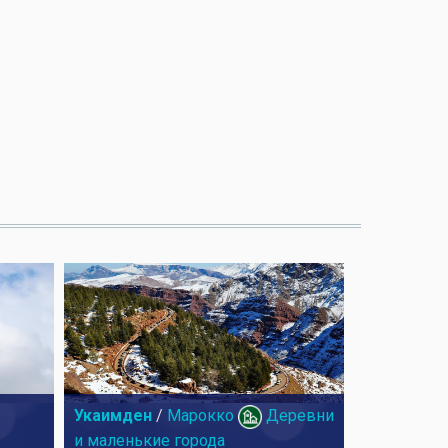
Укаимден
/
Марокко
Деревни
и маленькие города