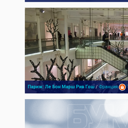
Париж: Ле Бон Марш Рив Гош
/
Франция