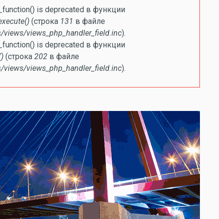
ке
e_function() is deprecated в функции
execute()
(строка
131
в файле
/views/views_php_handler_field.inc
).
e_function() is deprecated в функции
)
(строка
202
в файле
/views/views_php_handler_field.inc
).