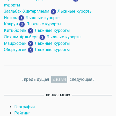
курорты
Заальбах-Хинтерглемм
Лыжные курорты
Ишгль
Лыжные курорты
Капрун
Лыжные курорты
Китцбюэль
Лыжные курорты
Лех-ам-Арльберг
Лыжные курорты
Майрхофен
Лыжные курорты
Обергургль
Лыжные курорты
‹ предыдущая
2 из 84
следующая ›
ЛИЧНОЕ МЕНЮ
География
Рейтинг