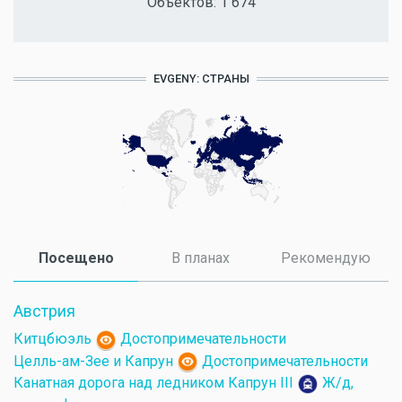
Объектов:
1 674
EVGENY: СТРАНЫ
Посещено
(активная вкладка)
В планах
Рекомендую
Австрия
Китцбюэль
Достопримечательности
Целль-ам-Зее и Капрун
Достопримечательности
Канатная дорога над ледником Капрун III
Ж/д,