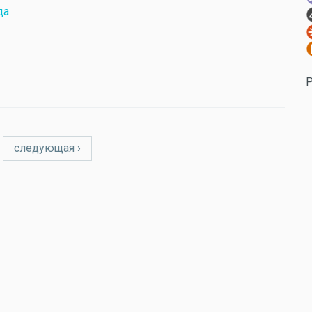
да
Р
следующая ›