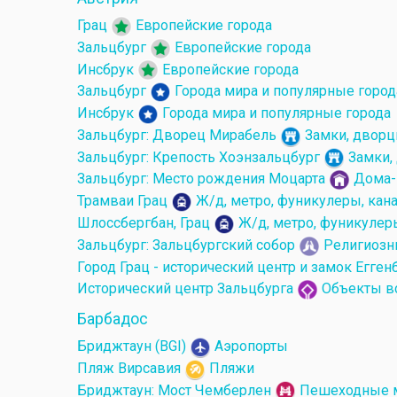
Грац
Европейские города
Зальцбург
Европейские города
Инсбрук
Европейские города
Зальцбург
Города мира и популярные город
Инсбрук
Города мира и популярные города
Зальцбург: Дворец Мирабель
Замки, дворц
Зальцбург: Крепость Хоэнзальцбург
Замки,
Зальцбург: Место рождения Моцарта
Дома-
Трамваи Грац
Ж/д, метро, фуникулеры, кан
Шлоссбергбан, Грац
Ж/д, метро, фуникулер
Зальцбург: Зальцбургский собор
Религиозн
Город Грац - исторический центр и замок Егген
Исторический центр Зальцбурга
Объекты в
Барбадос
Бриджтаун (BGI)
Аэропорты
Пляж Вирсавия
Пляжи
Бриджтаун: Мост Чемберлен
Пешеходные 