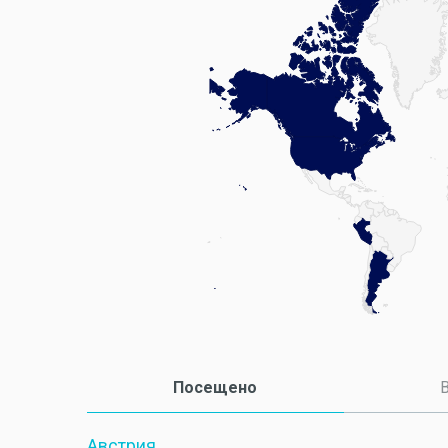
Посещено
(активная вкладка)
В
Австрия