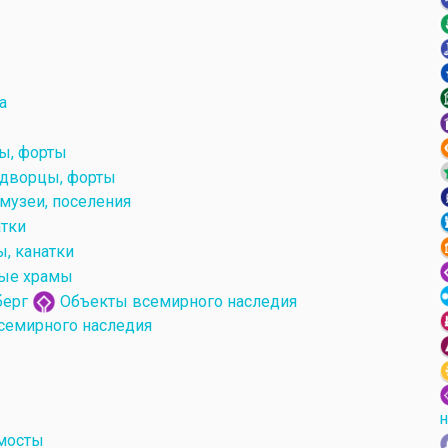
а
ы, форты
 дворцы, форты
музеи, поселения
атки
ы, канатки
ые храмы
берг
Объекты всемирного наследия
семирного наследия
н
мосты