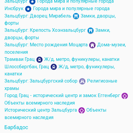
Зальцбург
Города мира и популярные города
Инсбрук
Города мира и популярные города
Зальцбург: Дворец Мирабель
Замки, дворцы,
форты
Зальцбург: Крепость Хоэнзальцбург
Замки,
дворцы, форты
Зальцбург: Место рождения Моцарта
Дома-музеи,
поселения
Трамваи Грац
Ж/д, метро, фуникулеры, канатки
Шлоссбергбан, Грац
Ж/д, метро, фуникулеры,
канатки
Зальцбург: Зальцбургский собор
Религиозные
храмы
Город Грац - исторический центр и замок Еггенберг
Объекты всемирного наследия
Исторический центр Зальцбурга
Объекты
всемирного наследия
Барбадос