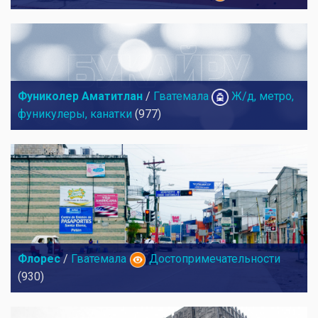
Фуниколер Аматитлан
/
Гватемала
Ж/д, метро,
фуникулеры, канатки
(977)
Флорес
/
Гватемала
Достопримечательности
(930)