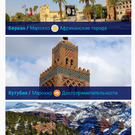
Беркан
/
Марокко
Африканские города
Кутубия
/
Марокко
Достопримечательности