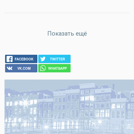
Показать ещё
FACEBOOK
TWITTER
VK.COM
WHATSAPP