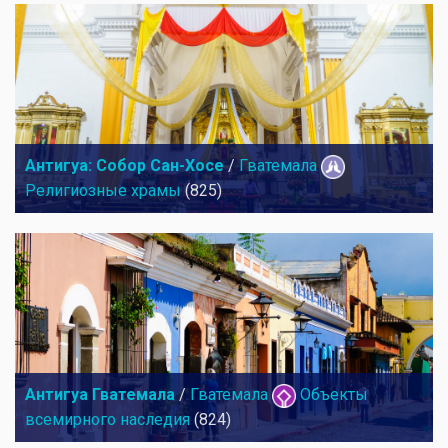
Антигуа: Собор Сан-Хосе
/
Гватемала
Религиозные храмы
(825)
Антигуа Гватемала
/
Гватемала
Объекты
всемирного наследия
(824)