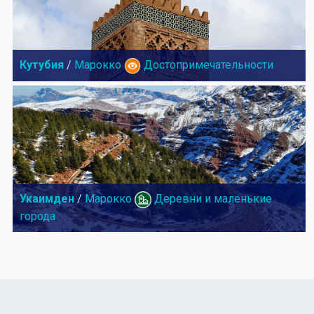
Кутубия
/
Марокко
Достопримечательности
Укаимден
/
Марокко
Деревни и маленькие
города