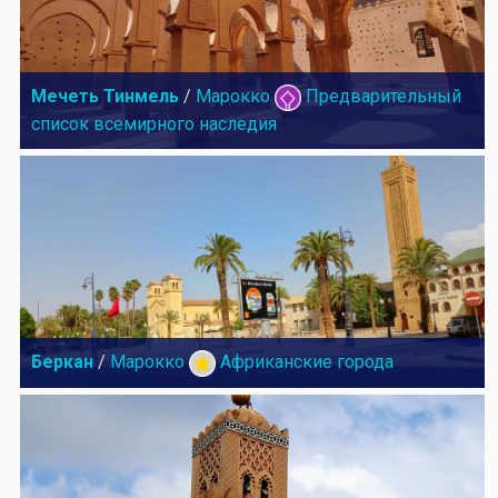
Мечеть Тинмель
/
Марокко
Предварительный
список всемирного наследия
Беркан
/
Марокко
Африканские города